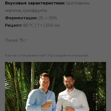
Вкусовые характеристики:
Шиповник,
малина, сухофрукты
Ферментация:
25 — 95%
Рецепт:
85 °C | 7 г | 500 мл
Пачка: 75 г
Как мы описываем чай? Проводим командный
каппинг — профессиональную дегустацию. Лот может
раскрыться иначе в зависимости от вашего вкусового
опыта и способа заваривания. Учитывайте это при
выборе.