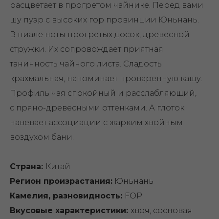
расцветает в прогретом чайнике. Перед вами
шу пуэр с высоких гор провинции Юньнань.
В пиале ноты прогретых досок, древесной
стружки. Их сопровождает приятная
танинность чайного листа. Сладость
крахмальная, напоминает проваренную кашу.
Профиль чая спокойный и расслабляющий,
с пряно-древесными оттенками. А глоток
навевает ассоциации с жарким хвойным
воздухом бани.
Страна:
Китай
Регион произрастания:
Юньнань
Камелия, разновидность:
FOP
Вкусовые характеристики:
хвоя, сосновая