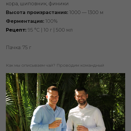
кора, шиповник, финики
Высота произрастания:
1000 — 1300 м
Ферментация:
100%
Рецепт:
95 °C | 10 г | 500 мл
Пачка: 75 г
Как мы описываем чай? Проводим командный
каппинг — профессиональную дегустацию. Лот может
раскрыться иначе в зависимости от вашего вкусового
опыта и способа заваривания. Учитывайте это при
выборе.