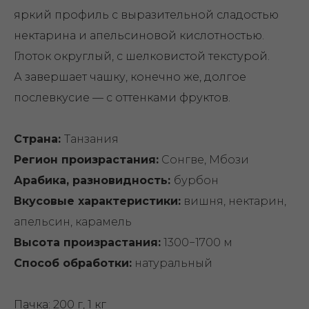
яркий профиль с выразительной сладостью
нектарина и апельсиновой кислотностью.
Глоток округлый, с шелковистой текстурой.
А завершает чашку, конечно же, долгое
послевкусие — с оттенками фруктов.
Страна:
Танзания
Регион произрастания:
Сонгве, Мбози
Арабика, разновидность:
бурбон
Вкусовые характеристики:
вишня, нектарин,
апельсин, карамель
Высота произрастания:
1300−1700 м
Способ обработки:
натуральный
Пачка: 200 г, 1 кг