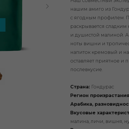
Наш совместный экспер
нашим амиго из Гондура
с ягодным профилем. П
раскрывается сладким
и душистой малиной. А
ноты вишни и тропичес
напиток кремовый и на
оставляет приятное и
послевкусие.
Страна:
Гондурас
Регион произрастани
Арабика, разновиднос
Вкусовые характерист
малина, личи, вишня, н