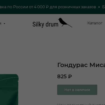
по России от 4 000 ₽ для розничных заказов
Беспл
Каталог
м
Гондурас Мис
825
₽
Нет в наличии