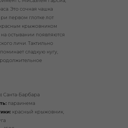
имент с Мисаэлем Гарсиа,
са. Это сочная чашка
ри первом глотке лот
 красным крыжовником
 на остывании появляются
кого личи. Тактильно
поминает сладкую нугу,
 продолжительное
я:
Санта-Барбара
ть:
параинема
ики:
красный крыжовник,
уга