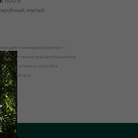
я:
1500 м
аэробный, мытый
роводим командный каппинг —
цию. Лот может раскрыться иначе
кусового опыта и способа
о при выборе.