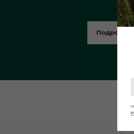
Подробное
Н
к