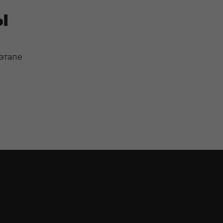
ы
этапе