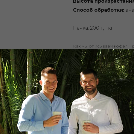
Высота произрастани
Способ обработки:
ан
Пачка: 200 г, 1 кг
Как мы описываем кофе? П
профессиональную дегуста
в зависимости от вашего в
заваривания. Учитывайте эт