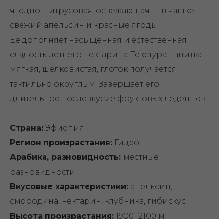
ягодно-цитрусовая, освежающая — в чашке
свежий апельсин и красные ягоды.
Её дополняет насыщенная и естественная
сладость летнего нектарина. Текстура напитка
мягкая, шелковистая, глоток получается
тактильно округлым. Завершает его
длительное послевкусие фруктовых леденцов.
Страна:
Эфиопия
Регион произрастания:
Гидео
Арабика, разновидность:
местные
разновидности
Вкусовые характеристики:
апельсин,
смородина, нектарин, клубника, гибискус
Высота произрастания:
1900−2100 м