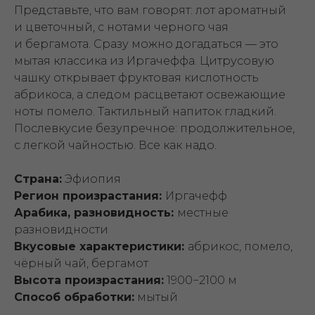
Представьте, что вам говорят: лот ароматный
и цветочный, с нотами черного чая
и бергамота. Сразу можно догадаться — это
мытая классика из Иргачеффа. Цитрусовую
чашку открывает фруктовая кислотность
абрикоса, а следом расцветают освежающие
ноты помело. Тактильный напиток гладкий.
Послевкусие безупречное: продолжительное,
с легкой чайностью. Все как надо.
Страна:
Эфиопия
Регион произрастания:
Иргачефф
Арабика, разновидность:
местные
разновидности
Вкусовые характеристики:
абрикос, помело,
чёрный чай, бергамот
Высота произрастания:
1900−2100 м
Способ обработки:
мытый