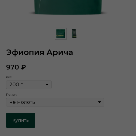
Эфиопия Арича
970
₽
вес
Помол:
Купить