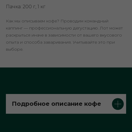
Пачка: 200 г, 1 кг
Как мы описываем кофе? Проводим командный
каппинг — профессиональную дегустацию. Лот может
раскрыться иначе в зависимости от вашего вкусового
опыта и способа заваривания. Учитывайте это при
выборе.
Подробное описание кофе