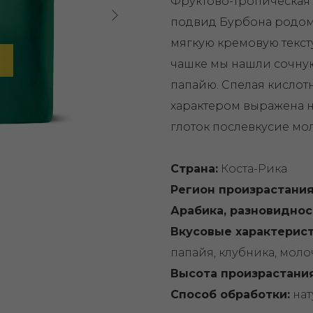
Фруктово-тропическая 
подвид Бурбона родом и
мягкую кремовую текст
чашке мы нашли сочну
папайю. Спелая кислот
характером выражена н
глоток послевкусие мо
Страна:
Коста-Рика
Регион произрастани
Арабика, разновиднос
Вкусовые характерист
папайя, клубника, мол
Высота произрастани
Способ обработки:
нат