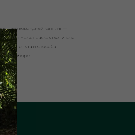
роводим командный каппинг —
цию. Лот может раскрыться иначе
кусового опыта и способа
о при выборе.