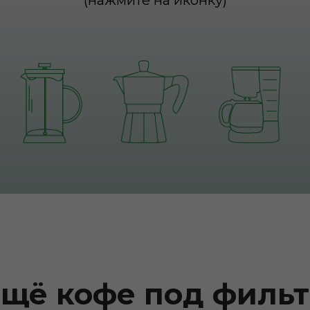
(нажмите на иконку)
щё кофе под филь