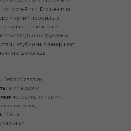
чашка сорта Вилла Сарчи —
з Коста-Рики. Его ценят за
уру и яркий профиль: в
ю черешню, нектарин и
ность с ягодно-цитрусовым
отами клубники. А завершает
лочного шоколада.
я:
Перес Селедон
ть:
вилла сарчи
ики:
черешня, нектарин,
очный шоколад
я:
1750 м
уральный