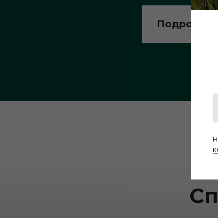
Подробное
Н
к
Cп