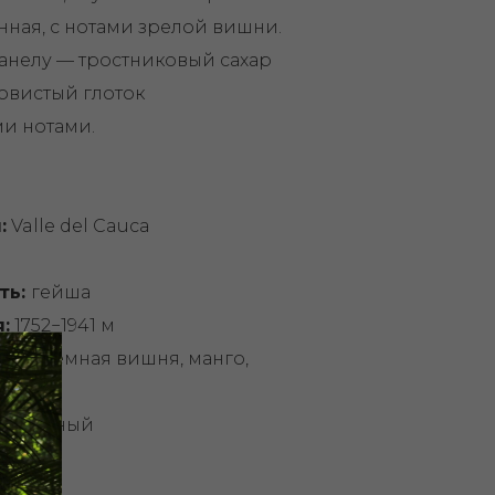
нная, с нотами зрелой вишни.
анелу — тростниковый сахар
ковистый глоток
и нотами.
:
Valle del Cauca
ть:
гейша
:
1752−1941 м
тики
: тёмная вишня, манго,
ела
туральный