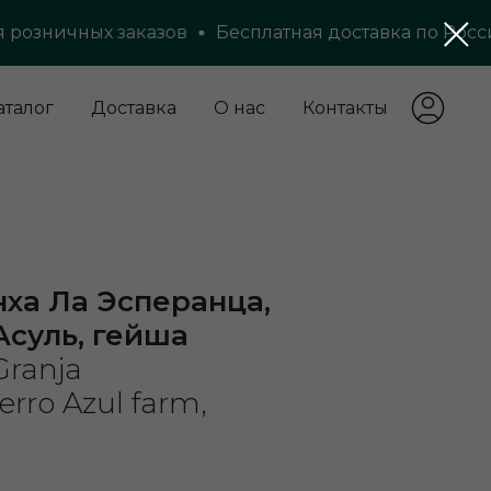
зничных заказов
Бесплатная доставка по России о
аталог
Доставка
О нас
Контакты
ха Ла Эсперанца,
суль, гейша
Granja
erro Azul farm,