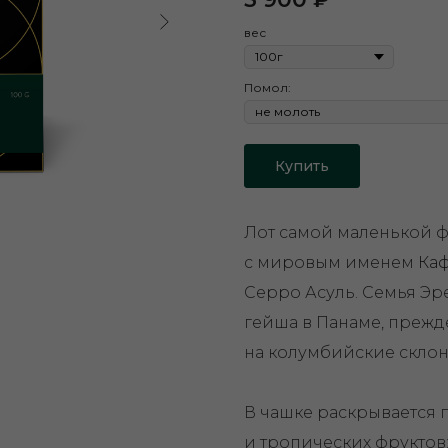
вес
Помол:
Купить
Лот самой маленькой 
с мировым именем
Каф
Серро Асуль. Семья Эре
гейша в Панаме, прежд
на колумбийские склон
В чашке раскрывается 
и тропических фруктов: