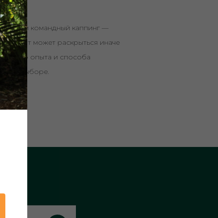
роводим командный каппинг —
цию. Лот может раскрыться иначе
кусового опыта и способа
о при выборе.