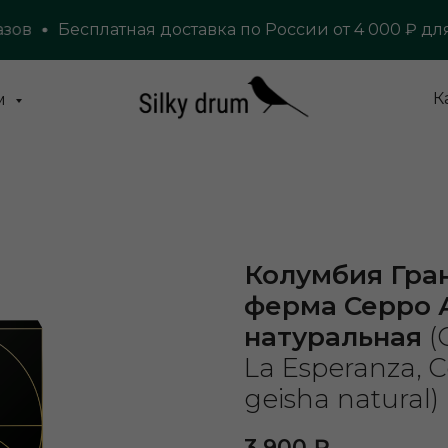
Бесплатная доставка по России от 4 000 ₽ для ро
К
м
Колумбия Гран
ферма Серро А
натуральная
(
La Esperanza, C
geisha natural)
3 900
₽