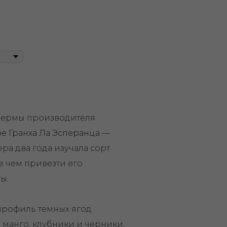
фермы производителя
е Гранха Ла Эсперанца
—
ра два года изучала сорт
е чем привезти его
ы.
профиль темных ягод
 манго, клубники и черники.