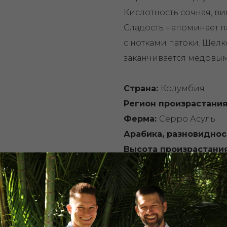
Кислотность сочная, ви
Сладость напоминает п
с нотками патоки. Шел
заканчивается медовым
Страна:
Колумбия
Регион произрастания
Ферма:
Серро Асуль
Арабика, разновиднос
Высота произрастания
Вкусовые характерис
клубника, черника, пан
Способ обработки:
на
Пачка: 100 г