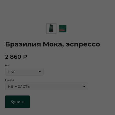
Бразилия Мока, эспрессо
2 860
₽
вес
Помол:
Купить