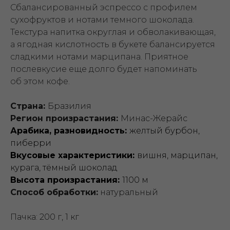
Сбалансированный эспрессо с профилем
сухофруктов и нотами темного шоколада.
Текстура напитка округлая и обволакивающая,
а ягодная кислотность в букете балансируется
сладкими нотами марципана. Приятное
послевкусие еще долго будет напоминать
об этом кофе.
Страна:
Бразилия
Регион произрастания:
Минас-Жерайс
Арабика, разновидность:
желтый бурбон,
пиберри
Вкусовые характеристики:
вишня, марципан,
курага, тёмный шоколад
Высота произрастания:
1100 м
Способ обработки:
натуральный
Пачка: 200 г, 1 кг