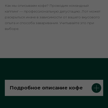
Как мы описываем кофе? Проводим командный
каппинг — профессиональную дегустацию. Лот может
раскрыться иначе в зависимости от вашего вкусового
опыта и способа заваривания. Учитывайте это при
выборе.
Подробное описание кофе