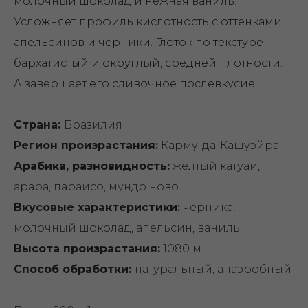
молочный шоколад и нежная ваниль.
Усложняет профиль кислотность с оттенками
апельсинов и черники. Глоток по текстуре
бархатистый и округлый, средней плотности.
А завершает его сливочное послевкусие.
Страна:
Бразилия
Регион произрастания:
Карму-да-Кашуэйра
Арабика, разновидность:
желтый катуаи,
арара, параисо, мундо ново
Вкусовые характеристики:
черника,
молочный шоколад, апельсин, ваниль
Высота произрастания:
1080 м
Способ обработки:
натуральный, анаэробный