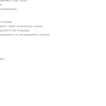
картика, S795, USDA
 м
 анаэробный
и отрыва
 дрип-пакет на высокую чашку
дусов) в три подхода.
фильтруется и наслаждайтесь вкусом
еты