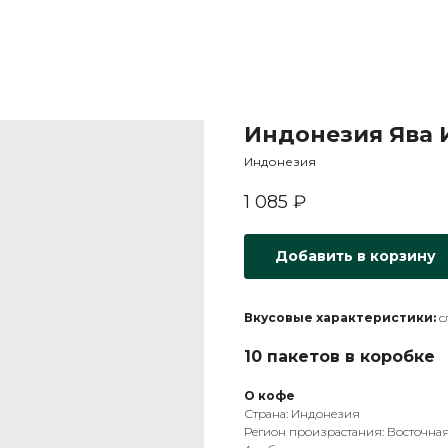
Индонезия Ява 
Индонезия
1 085
₽
Добавить в корзину
Вкусовые характеристики:
с
10 пакетов в коробке
О кофе
Страна: Индонезия
Регион произрастания: Восточна