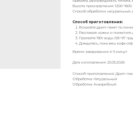
Арабика, разновидность: типика, 
Высота произрастания: 1200−1600
Способ обработки: натуральный,
Способ приготовления:
Вскройте дрип-пакет по лини
Расставьте ножки и поместите
Пролейте 190г воды (93−97 гра
Дождитесь, пока весь кофе от
Время заваривания 4-5 минут
Дата изготовления: 20.05.2026
Способ приготовления: Дрип-пак
Обработка: Натуральный
Обработка: Анаэробный