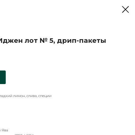
Иджен лот № 5, дрип-пакеты
ладкий лимон, слива, специи
я Ява