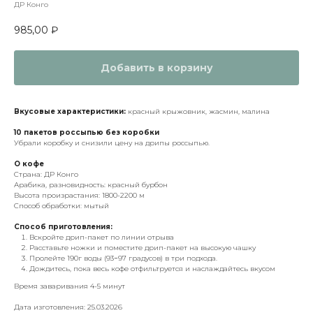
ДР Конго
985,00
₽
Добавить в корзину
Вкусовые характеристики:
красный крыжовник, жасмин, малина
10 пакетов россыпью без коробки
Убрали коробку и снизили цену на дрипы россыпью.
О кофе
Страна: ДР Конго
Арабика, разновидность: красный бурбон
Высота произрастания: 1800-2200 м
Способ обработки: мытый
Способ приготовления:
Вскройте дрип-пакет по линии отрыва
Расставьте ножки и поместите дрип-пакет на высокую чашку
Пролейте 190г воды (93−97 градусов) в три подхода.
Дождитесь, пока весь кофе отфильтруется и наслаждайтесь вкусом
Время заваривания 4-5 минут
Дата изготовления: 25.03.2026